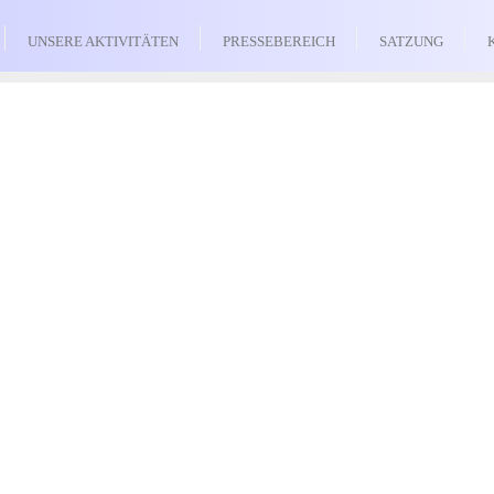
UNSERE AKTIVITÄTEN
PRESSEBEREICH
SATZUNG
Benutzername oder E-Mail
Passwort
Angemeldet bleiben
Registrieren
Passwort vergessen?